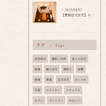
2023/04/07
【愛媛注文住宅】キッチンの選び方
タグ
Tags
自然素材
間取り作成
省エネ住宅
後悔
輸入住宅
間取り
耐震
相場
愛媛
注文住宅
おしゃれ
平屋
アメリカン
ナチュラル
モダン
カントリー
かわいい