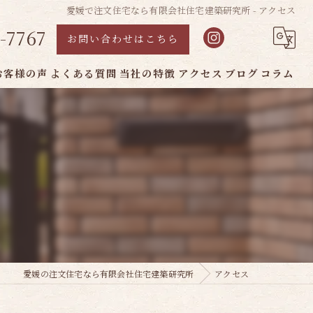
愛媛で注文住宅なら有限会社住宅建築研究所 - アクセス
-7767
お問い合わせはこちら
お客様の声
よくある質問
当社の特徴
アクセス
ブログ
コラム
松山市の注文住宅
輸入住宅
耐震
ヨーロッパ風
シンプル
愛媛の注文住宅なら有限会社住宅建築研究所
アクセス